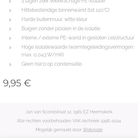
2 lagen zeer veerkrachtige PE-isolatie
Hittebestendige binnenwand (tot 120°C)
Harde buitenmuur, witte kleur
Buigen zonder plooien in de isolatie
Interne / externe PE-wand in gesloten celstructuur
Hoge isolatiewaarde (warmtegeleidingsvermogen:
max. 0,043 W/mK)
Geen risico op condensatie
9,95
€
Jan van Scorelstraat 12, 1961 EZ Heemskerk
Alle rechten voorbehouden VAK-techniek 1996-2024
Mogelijk gemaakt door
Webnode